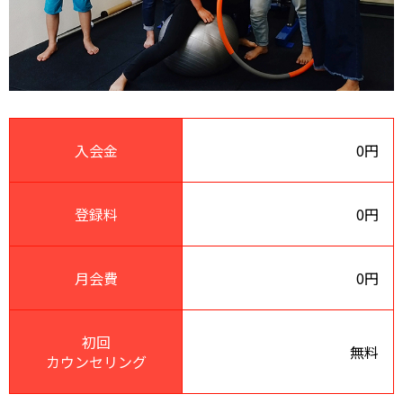
入会金
0円
登録料
0円
月会費
0円
初回
無料
カウンセリング