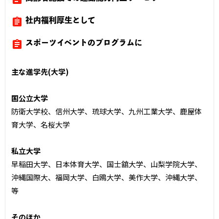
assignment
社内福利厚生として
assignment
スポーツイベントのプログラムに
主な進学先(大学)
国公立大学
防衛大学校、信州大学、琉球大学、九州工業大学、鹿屋体
育大学、名桜大学
私立大学
早稲田大学、日本体育大学、国士舘大学、山梨学院大学、
沖縄国際大、福岡大学、白鴎大学、美作大学、沖縄大学、
等
そのほか