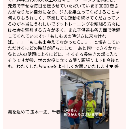
元気で幸せな毎日を送らせていただいています🙇‍♀️🙇‍♂️ 皆さ
んがなりたい自分になり、ジムを巣立ってくださることは
何よりもうれしく、卒業しても運動を続けてくださってい
るのが本当にうれしいです✨ トレーニングを頑張る方々に
は社会を牽引する方々が多く、また子供達も各方面で活躍
してくれています✨「もしもあの時ジムに来なけれ
ば。。」「もしも出会えてなかったら。。」と懐古してい
ただけるほどの時間が経ちました。 あと何年できるかなー
💦と2人の話題に上るほどに、そろそろ長生きの部に入り
そうですが🤭、世のお役に立てる限り頑張ります‼️ 今後と
も、わたくしたちforceをよろしくお願いいたします❤️ 感
謝を込めて 玉木一史、千春