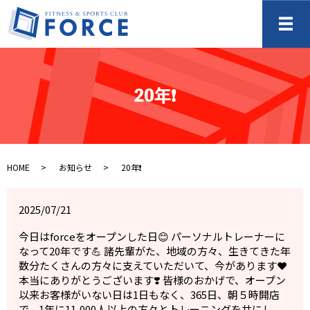
メ
20年❗️
HOME
お知らせ
20年❗️
2025/07/21
今日はforceをオープンした日😊 パーソナルトレーナーに
なって20年です💪 諸先輩がた、地域の方々、生きてきた年
数分たくさんの方々に支えていただいて、今があります❤️
本当にありがとうございます❣️ 皆様のおかげで、オープン
以来お客様がいない日は1日もなく、365日、朝５時開店
で、1年に11,000人以上の方々とトレーニングを共にし、