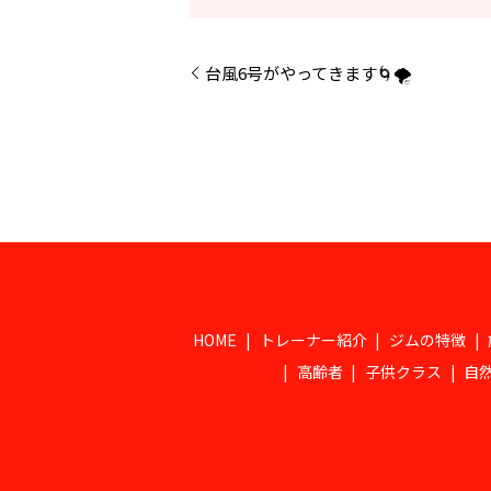
台風6号がやってきます🌀🌪️
HOME
トレーナー紹介
ジムの特徴
高齢者
子供クラス
自