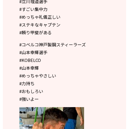
#立川理道選手
#すごい集中力
#めっちゃ礼儀正しい
#ステキなキャプテン
#頼り甲斐がある
#コベルコ神戸製鋼スティーラーズ
#山本幸輝選手
#KOBELCO
#山本幸輝
#めっちゃやさしい
#力持ち
#おもしろい
#強いよー