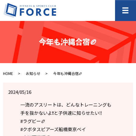
メ
今年も沖縄合宿🏉
HOME
お知らせ
今年も沖縄合宿🏉
2024/05/16
一流のアスリートは、どんなトレーニングも
手を抜かないよ❗️と子供達に知らせたい‼️
#ラグビー🏉
#クボタスピアーズ船橋東京ベイ